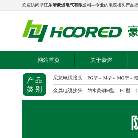
欢迎访问浙江
乐清豪煜电气有限公司
—专业的电缆接头产品
网站首页
关于豪煜
尼龙电缆接头：
-
-
-
PG型
M型
MG型
金属电缆接头：
-
-
防水黄铜M型
PG型