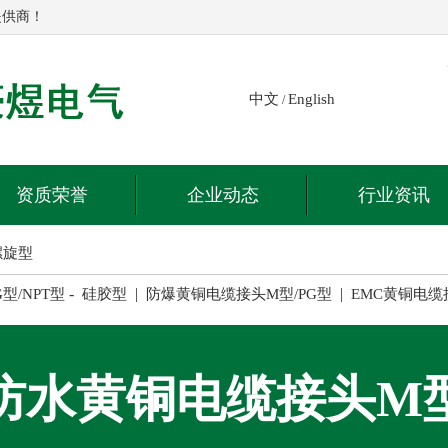
提供商！
中文
English
/
资质荣誉
企业动态
行业资讯
螺旋型
-
|
|
G型/NPT型
硅胶型
防爆黄铜电缆接头M型/PG型
EMC黄铜电缆
防水黄铜电缆接头M